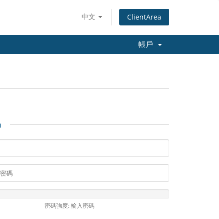
中文
ClientArea
帳戶
n
密碼強度: 輸入密碼